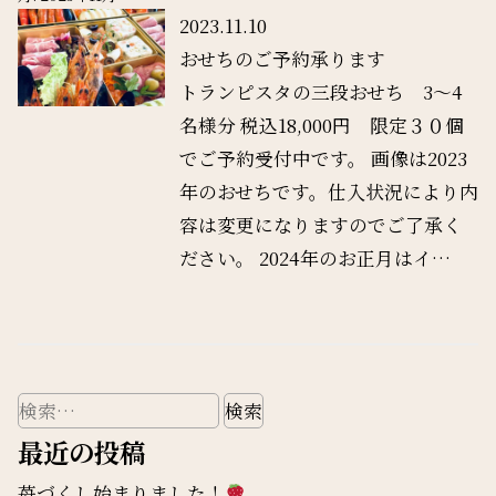
2023.11.10
おせちのご予約承ります
トランピスタの三段おせち 3〜4
名様分 税込18,000円 限定３０個
でご予約受付中です。 画像は2023
年のおせちです。仕入状況により内
容は変更になりますのでご了承く
ださい。 2024年のお正月はイ…
検
索:
最近の投稿
苺づくし始まりました！