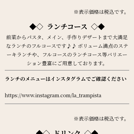
人様、お子様それぞれの内訳を書いてい
※表示価格は税込です。
＊2名様～
ただくとご案内がスムーズになります。
ランチコース
【コース内容 （全6品）】
前菜からパスタ、メイン、手作りデザートまで大満足
・前菜
なランチのフルコースです♪♪ ボリューム満点のステ
・パン
ーキランチや、フルコースのランチコース等バリエー
・本日の厳選素材のパスタ
ション豊富にご用意しております。
・本日の肉料理
・ドルチェの盛り合わせ
ランチのメニューはインスタグラムでご確認ください
・珈琲又は紅茶
https://www.instagram.com/la_trampista
・詳しくはスタッフまでお問い合わせく
ださい。
※表示価格は税込です。
・ディナーでは名前入り誕生日、アニバ
ーサリープレートサービスしています。
ドリンク