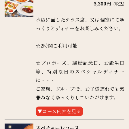
＊2名様～
5,300円
(税込)
【コース内容 （全6品）】
水辺に面したテラス席、又は個室にてゆ
・パン
っくりとディナーをお楽しみください。
・前菜
・本日のパスタ
☆2時間ご利用可能
・本日の肉料理
・ドルチェ盛り合せ
☆プロポーズ、結婚記念日、お誕生日
・コーヒー又は紅茶
等、特別な日のスペシャルディナー
に・・・
・ディナーでは名前入り誕生日、アニバ
ご家族、グループで、お子様連れでも気
ーサリープレートサービスしています。
兼ねなくゆっくりしていただけます。
詳しくはスタッフまでお問い合わせくだ
お子様連れのお客様は、コメント欄に注
さい。
文されないお子様を含めた合計人数と大
スペチャーレコース