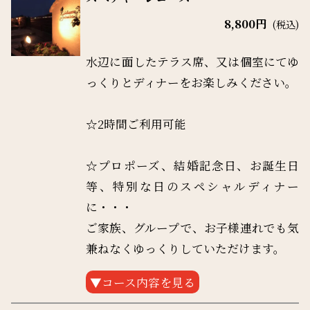
人様、お子様それぞれの内訳を書いてい
＊2名様～
8,800円
ただくとご案内がスムーズになります。
(税込)
【コース内容 （全6品）】
水辺に面したテラス席、又は個室にてゆ
・パン
っくりとディナーをお楽しみください。
・前菜
・パスタ
☆2時間ご利用可能
・メイン料理
・ドルチェ盛り合せ
☆プロポーズ、結婚記念日、お誕生日
・コーヒー 又は 紅茶
等、特別な日のスペシャルディナー
に・・・
・ディナーでは名前入り誕生日、アニバ
ご家族、グループで、お子様連れでも気
ーサリープレートサービスしています。
兼ねなくゆっくりしていただけます。
詳しくはスタッフまでお問い合わせくだ
お子様連れのお客様は、コメント欄に注
さい。
文されないお子様を含めた合計人数と大